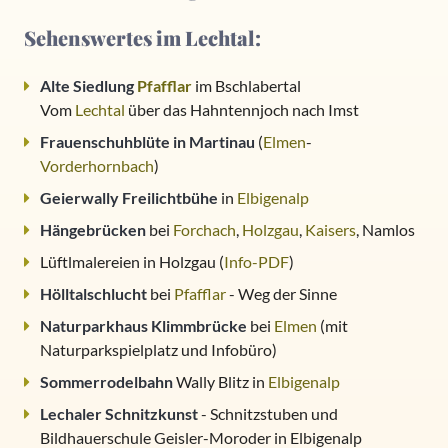
Sehenswertes im Lechtal:
Alte Siedlung
Pfafflar
im Bschlabertal
Vom
Lechtal
über das Hahntennjoch nach Imst
Frauenschuhblüte in Martinau
(
Elmen
-
Vorderhornbach
)
Geierwally Freilichtbühe
in
Elbigenalp
Hängebrücken
bei
Forchach
,
Holzgau
,
Kaisers
, Namlos
Lüftlmalereien in Holzgau (
Info-PDF
)
Hölltalschlucht
bei
Pfafflar
- Weg der Sinne
Naturparkhaus Klimmbrücke
bei
Elmen
(mit
Naturparkspielplatz und Infobüro)
Sommerrodelbahn
Wally Blitz in
Elbigenalp
Lechaler Schnitzkunst
- Schnitzstuben und
Bildhauerschule Geisler-Moroder in Elbigenalp