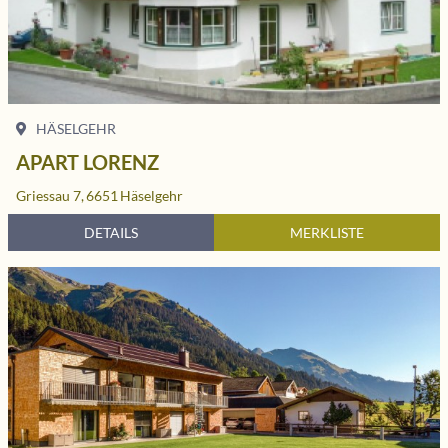
HÄSELGEHR
APART LORENZ
Griessau 7,
6651
Häselgehr
DETAILS
MERKLISTE