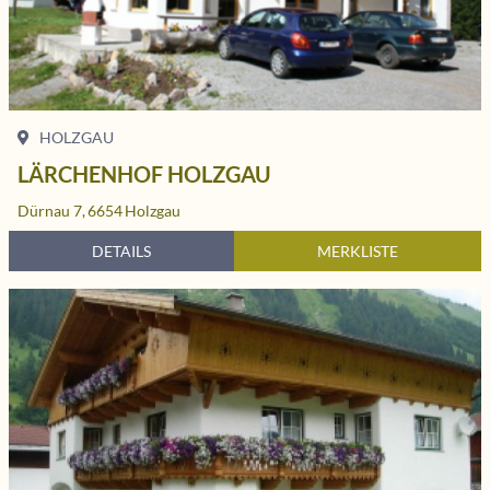
HOLZGAU
LÄRCHENHOF HOLZGAU
Dürnau 7,
6654
Holzgau
DETAILS
MERKLISTE