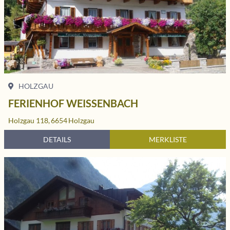
HOLZGAU
FERIENHOF WEISSENBACH
Holzgau 118,
6654
Holzgau
DETAILS
MERKLISTE