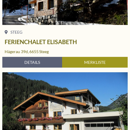
STEEG
FERIENCHALET ELISABETH
Hägerau 39d,
6655
Steeg
DETAILS
MERKLISTE