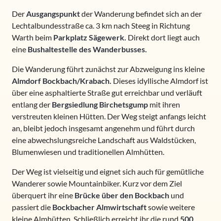
Der
Ausgangspunkt
der Wanderung befindet sich an der
Lechtalbundesstraße ca. 3 km nach Steeg in Richtung
Warth beim
Parkplatz Sägewerk.
Direkt dort liegt auch
eine
Bushaltestelle des Wanderbusses.
Die Wanderung führt zunächst zur Abzweigung ins kleine
Almdorf Bockbach/Krabach.
Dieses idyllische Almdorf ist
über eine asphaltierte Straße gut erreichbar und verläuft
entlang der
Bergsiedlung Birchetsgump
mit ihren
verstreuten kleinen Hütten. Der Weg steigt anfangs leicht
an, bleibt jedoch insgesamt angenehm und führt durch
eine abwechslungsreiche Landschaft aus Waldstücken,
Blumenwiesen und traditionellen Almhütten.
Der Weg ist vielseitig und eignet sich auch für gemütliche
Wanderer sowie Mountainbiker. Kurz vor dem Ziel
überquert ihr eine
Brücke über den Bockbach
und
passiert die
Bockbacher Almwirtschaft
sowie weitere
kleine Almhütten. Schließlich erreicht ihr die rund
500