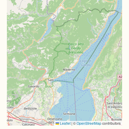
Leaflet
|
©
OpenStreetMap
contributors