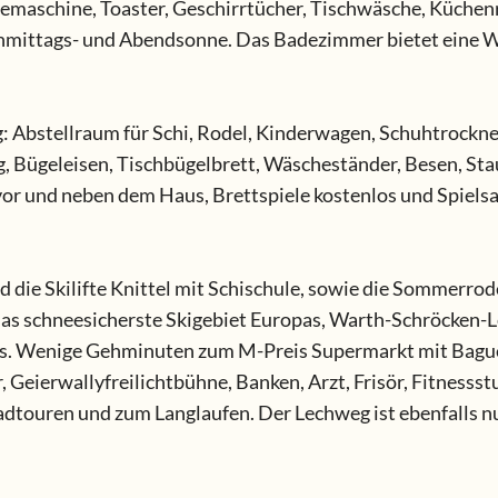
emaschine, Toaster, Geschirrtücher, Tischwäsche, Küchenro
mittags- und Abendsonne. Das Badezimmer bietet eine Wa
: Abstellraum für Schi, Rodel, Kinderwagen, Schuhtrockne
, Bügeleisen, Tischbügelbrett, Wäscheständer, Besen, Sta
 vor und neben dem Haus, Brettspiele kostenlos und Spiel
die Skilifte Knittel mit Schischule, sowie die Sommerrode
 Das schneesicherste Skigebiet Europas, Warth-Schröcken-L
. Wenige Gehminuten zum M-Preis Supermarkt mit Baguett
ierwallyfreilichtbühne, Banken, Arzt, Frisör, Fitnessstud
touren und zum Langlaufen. Der Lechweg ist ebenfalls n