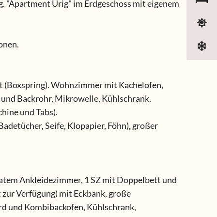
ng. "Apartment Urig" im Erdgeschoss mit eigenem
sonen.
tt (Boxspring). Wohnzimmer mit Kachelofen,
d und Backrohr, Mikrowelle, Kühlschrank,
hine und Tabs).
detücher, Seife, Klopapier, Föhn), großer
ratem Ankleidezimmer, 1 SZ mit Doppelbett und
 zur Verfügung) mit Eckbank, große
erd und Kombibackofen, Kühlschrank,