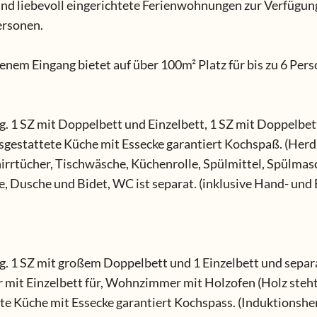
und liebevoll eingerichtete Ferienwohnungen zur Verfügu
Personen.
enem Eingang bietet auf über 100m² Platz für bis zu 6 Per
g. 1 SZ mit Doppelbett und Einzelbett, 1 SZ mit Doppelbe
 ausgestattete Küche mit Essecke garantiert Kochspaß. (Her
irrtücher, Tischwäsche, Küchenrolle, Spülmittel, Spülmasc
Dusche und Bidet, WC ist separat. (inklusive Hand- und Ba
ng. 1 SZ mit großem Doppelbett und 1 Einzelbett und sepa
r mit Einzelbett für, Wohnzimmer mit Holzofen (Holz steht
ete Küche mit Essecke garantiert Kochspass. (Induktionsh