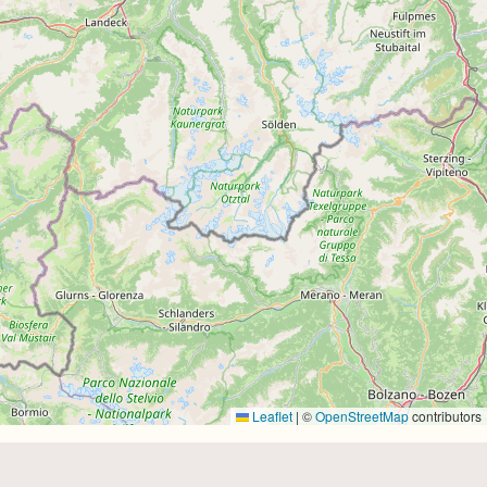
Leaflet
|
©
OpenStreetMap
contributors