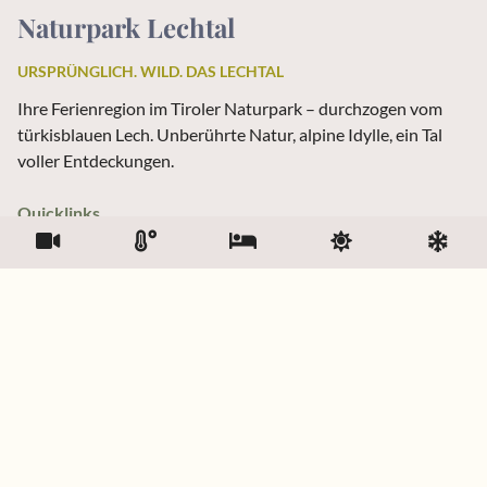
Naturpark Lechtal
URSPRÜNGLICH. WILD. DAS LECHTAL
Ihre Ferienregion im Tiroler Naturpark – durchzogen vom
türkisblauen Lech. Unberührte Natur, alpine Idylle, ein Tal
voller Entdeckungen.
Quicklinks
Hotels
Ferienwohnungen
Ferienhäuser
Pensionen
Quicklinks
Chalets
Zimmer
Urlaub am Bauernhof